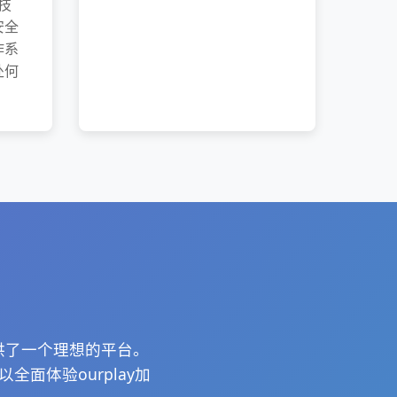
技
安全
作系
处何
。
提供了一个理想的平台。
面体验ourplay加